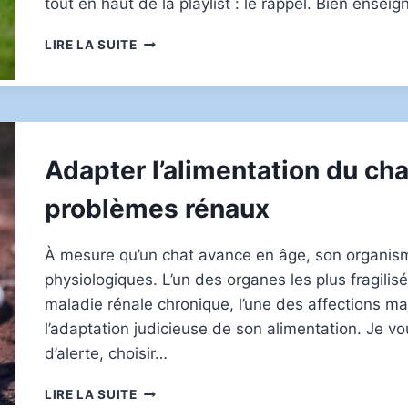
tout en haut de la playlist : le rappel. Bien ensei
ÉDUCATION
LIRE LA SUITE
POSITIVE
:
RÉUSSISSEZ
LE
RAPPEL
AVEC
Adapter l’alimentation du cha
VOTRE
CHIOT
problèmes rénaux
GRÂCE
À
DES
À mesure qu’un chat avance en âge, son organis
MÉTHODES
physiologiques. L’un des organes les plus fragilisés
BIENVEILLANTES
maladie rénale chronique, l’une des affections ma
l’adaptation judicieuse de son alimentation. Je v
d’alerte, choisir…
ADAPTER
LIRE LA SUITE