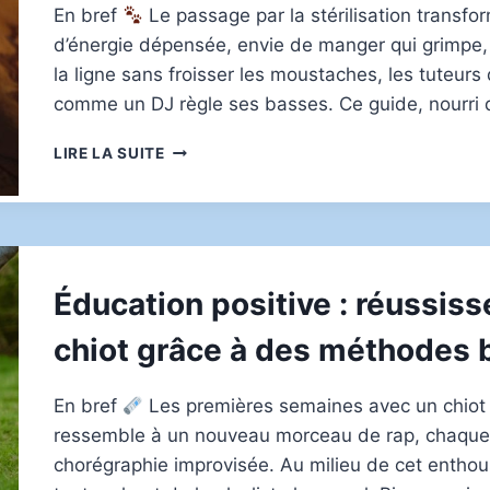
En bref
Le passage par la stérilisation transf
d’énergie dépensée, envie de manger qui grimpe,
la ligne sans froisser les moustaches, les tuteu
comme un DJ règle ses basses. Ce guide, nourri 
QUELLE
LIRE LA SUITE
DOSE
D’ALIMENTATION
POUR
UN
CHAT
STÉRILISÉ
Éducation positive : réussiss
SELON
SON
chiot grâce à des méthodes b
POIDS
ET
SON
En bref
Les premières semaines avec un chiot
ÂGE
ressemble à un nouveau morceau de rap, chaque f
chorégraphie improvisée. Au milieu de cet entho