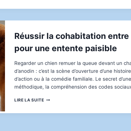
L’ALIMENTATION
DU
CHAT
SENIOR
POUR
PRÉVENIR
Réussir la cohabitation entre 
LES
PROBLÈMES
pour une entente paisible
RÉNAUX
Regarder un chien remuer la queue devant un chat
d’anodin : c’est la scène d’ouverture d’une histoir
d’action ou à la comédie familiale. Le secret d’u
méthodique, la compréhension des codes sociau
RÉUSSIR
LIRE LA SUITE
LA
COHABITATION
ENTRE
CHIEN
ET