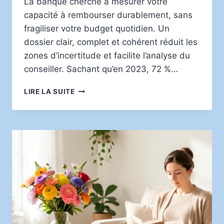
La banque cherche à mesurer votre
capacité à rembourser durablement, sans
fragiliser votre budget quotidien. Un
dossier clair, complet et cohérent réduit les
zones d’incertitude et facilite l’analyse du
conseiller. Sachant qu’en 2023, 72 %…
PRÉPARER
LIRE LA SUITE
UN
DOSSIER
SOLIDE
POUR
OBTENIR
UN
PRÊT
BANCAIRE