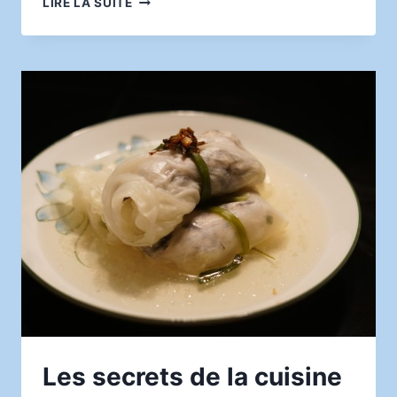
LIRE LA SUITE
L’ÉCLAIRAGE
DE
SA
MAISON
POUR
LE
BIEN-
ÊTRE
Les secrets de la cuisine