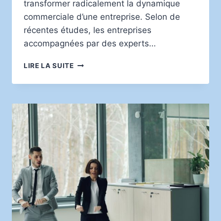
transformer radicalement la dynamique
commerciale d’une entreprise. Selon de
récentes études, les entreprises
accompagnées par des experts…
BOOSTER
LIRE LA SUITE
LA
PERFORMANCE
DE
VOTRE
PME
GRÂCE
À
DES
STRATÉGIES
MARKETING
INNOVANTES