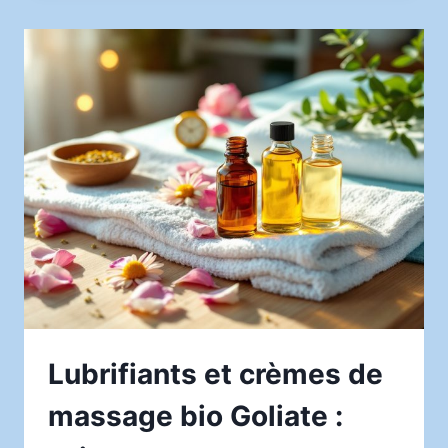
LA
CUISINE
ASIATIQUE
AVEC
O
PANDA
MÉRIGNAC
Lubrifiants et crèmes de
massage bio Goliate :