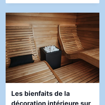
DÉCORATION
INTÉRIEURE
AMÉLIORE
VOTRE
BIEN-
ÊTRE
Les bienfaits de la
décoration intérieure sur