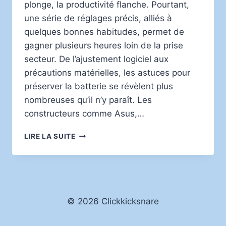
plonge, la productivité flanche. Pourtant,
une série de réglages précis, alliés à
quelques bonnes habitudes, permet de
gagner plusieurs heures loin de la prise
secteur. De l’ajustement logiciel aux
précautions matérielles, les astuces pour
préserver la batterie se révèlent plus
nombreuses qu’il n’y paraît. Les
constructeurs comme Asus,…
PROLONGER
LIRE LA SUITE
L’AUTONOMIE
DE
LA
BATTERIE
DE
SON
© 2026 Clickkicksnare
ORDINATEUR
PORTABLE