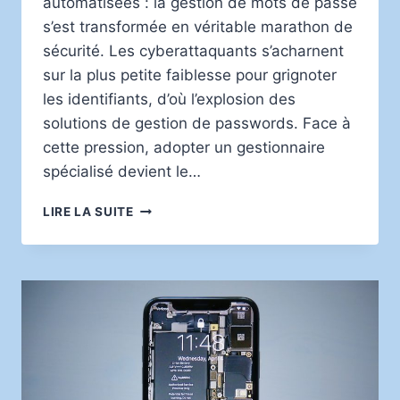
automatisées : la gestion de mots de passe
s’est transformée en véritable marathon de
sécurité. Les cyberattaquants s’acharnent
sur la plus petite faiblesse pour grignoter
les identifiants, d’où l’explosion des
solutions de gestion de passwords. Face à
cette pression, adopter un gestionnaire
spécialisé devient le…
SÉCURITÉ
LIRE LA SUITE
DES
MOTS
DE
PASSE :
POURQUOI
ADOPTER
UN
GESTIONNAIRE
POUR
PROTÉGER