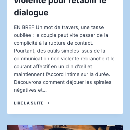
violente pour rétablir le
POUR
MIEUX
dialogue
GÉRER
LES
EMPLOIS
EN BREF Un mot de travers, une tasse
DU
oubliée : le couple peut vite passer de la
TEMPS
complicité à la rupture de contact.
Pourtant, des outils simples issus de la
communication non violente rebranchent le
courant affectif en un clin d’œil et
maintiennent l’Accord Intime sur la durée.
Découvrons comment déjouer les spirales
négatives et…
DÉSAMORCER
LIRE LA SUITE
LES
DISPUTES
DE
COUPLE