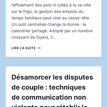
l’affolement des post-it collés à la va-vite
sur le frigo, la gestion des emplois du
temps familiaux peut virer au casse-tête.
Un outil centralisé change la donne : le
calendrier partagé. Adopté par un nombre
croissant de foyers, il…
ORGANISER
LIRE LA SUITE
LA
CO-
PARENTALITÉ
AU
QUOTIDIEN
Désamorcer les disputes
:
LES
de couple : techniques
AVANTAGES
D’UN
de communication non
CALENDRIER
PARTAGÉ