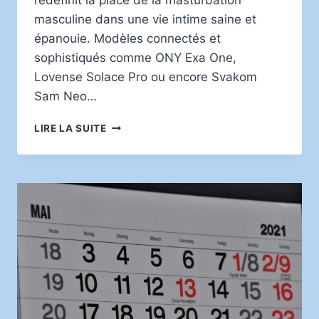
redéfinit la place de la masturbation
masculine dans une vie intime saine et
épanouie. Modèles connectés et
sophistiqués comme ONY Exa One,
Lovense Solace Pro ou encore Svakom
Sam Neo…
MASTURBATEUR
LIRE LA SUITE
AUTOMATIQUE
ET
SANTÉ
SEXUELLE
:
INTÉGRER
LE
PLAISIR
SOLO
DANS
UNE
VIE