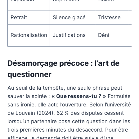
bl
Retrait
Silence glacé
Tristesse
Is
Cy
Rationalisation
Justifications
Déni
re
Désamorçage précoce : l’art de
questionner
Au seuil de la tempête, une seule phrase peut
sauver la soirée :
« Que ressens-tu ? »
Formulée
sans ironie, elle acte l’ouverture. Selon l’université
de Louvain (2024), 62 % des disputes cessent
lorsqu’un partenaire pose cette question dans les
trois premières minutes du désaccord. Pour être
efficace, la demande doit être suivie d’une