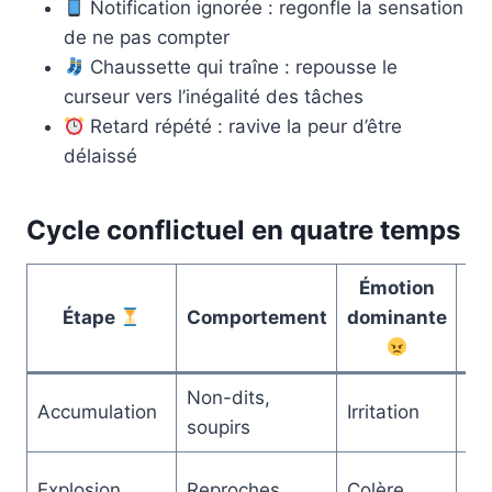
Notification ignorée : regonfle la sensation
de ne pas compter
Chaussette qui traîne : repousse le
curseur vers l’inégalité des tâches
Retard répété : ravive la peur d’être
délaissé
Cycle conflictuel en quatre temps
Émotion
Étape
Comportement
dominante
re
Non-dits,
Di
Accumulation
Irritation
soupirs
la
Mo
Explosion
Reproches
Colère