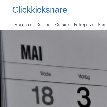
Aller
Clickkicksnare
au
contenu
Animaux
Cuisine
Culture
Entreprise
Fami