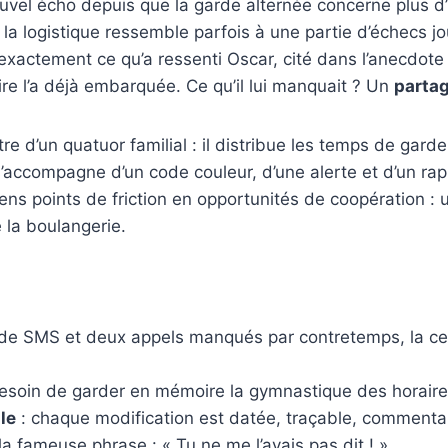
ouvel écho depuis que la garde alternée concerne plus d
 la logistique ressemble parfois à une partie d’échecs j
exactement ce qu’a ressenti Oscar, cité dans l’anecdote 
ire l’a déjà embarquée. Ce qu’il lui manquait ? Un
parta
e d’un quatuor familial : il distribue les temps de garde,
accompagne d’un code couleur, d’une alerte et d’un rap
nciens points de friction en opportunités de coopération 
e la boulangerie.
 de SMS et deux appels manqués par contretemps, la ce
besoin de garder en mémoire la gymnastique des horaires
le
: chaque modification est datée, traçable, commenta
la fameuse phrase : « Tu ne me l’avais pas dit ! ».