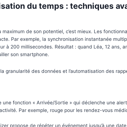
isation du temps : techniques av
er au maximum de son potentiel, c’est mieux. Les fonctio
xacte. Par exemple, la synchronisation instantanée mult
ur à 200 millisecondes. Résultat : quand Léa, 12 ans, an
uiller son smartphone.
 la granularité des données et l’automatisation des rapp
e une fonction « Arrivée/Sortie » qui déclenche une alerte
activité. Par exemple, rouge pour les rendez-vous médicau
izer propose de répéter un événement jusqu’à une date 