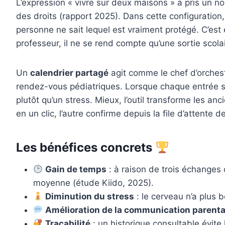
L’expression « vivre sur deux maisons » a pris un n
des droits (rapport 2025). Dans cette configuration,
personne ne sait lequel est vraiment protégé. C’est 
professeur, il ne se rend compte qu’une sortie scola
Un
calendrier partagé
agit comme le chef d’orchestr
rendez-vous pédiatriques. Lorsque chaque entrée s’
plutôt qu’un stress. Mieux, l’outil transforme les a
en un clic, l’autre confirme depuis la file d’attente d
Les bénéfices concrets
Gain de temps
: à raison de trois échanges
moyenne (étude Kiido, 2025).
Diminution du stress
: le cerveau n’a plus 
Amélioration de la communication parenta
Traçabilité
: un historique consultable évite 