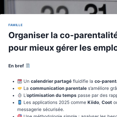
FAMILLE
Organiser la co-parentalit
pour mieux gérer les empl
En bref
Un
calendrier partagé
fluidifie la
co-parent
La
communication parentale
s’améliore grâ
L’
optimisation du temps
passe par des rappe
Les applications 2025 comme
Kiido
,
Coot
o
messagerie sécurisée.
Une méthodologie simple : analyser les besoins