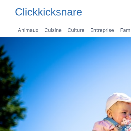
Aller
Clickkicksnare
au
contenu
Animaux
Cuisine
Culture
Entreprise
Fami