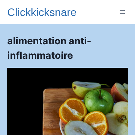
Aller
Clickkicksnare
au
contenu
alimentation anti-
inflammatoire