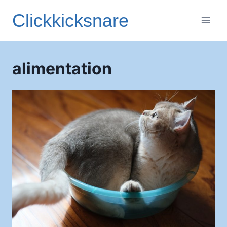
Aller
Clickkicksnare
au
contenu
alimentation