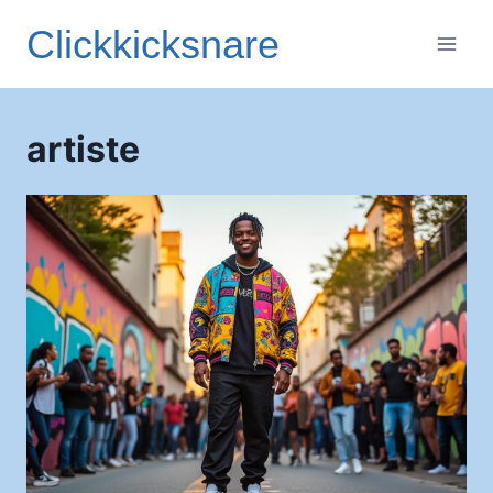
Aller
Clickkicksnare
au
contenu
artiste