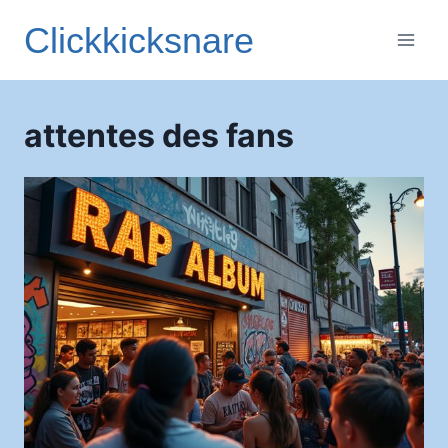
Aller
Clickkicksnare
au
contenu
attentes des fans