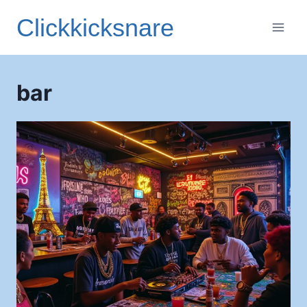
Aller
Clickkicksnare
au
contenu
bar