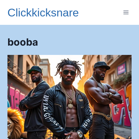
Aller
Clickkicksnare
au
contenu
booba