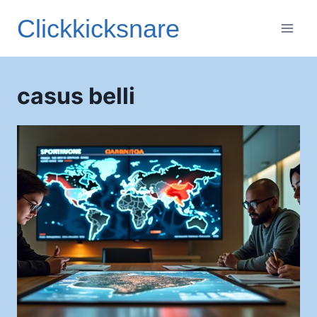
Aller
Clickkicksnare
au
contenu
casus belli