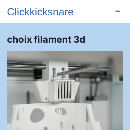
Aller
Clickkicksnare
au
contenu
choix filament 3d