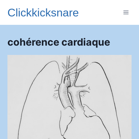
Aller
Clickkicksnare
au
contenu
cohérence cardiaque