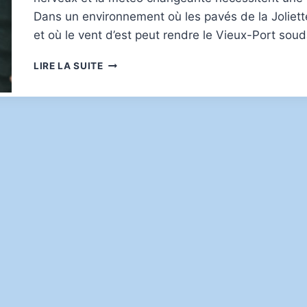
Dans un environnement où les pavés de la Joliett
et où le vent d’est peut rendre le Vieux-Port sou
CHOISIR
LIRE LA SUITE
DES
PNEUS
QUATRE
SAISONS
ADAPTÉS
POUR
LA
CONDUITE
URBAINE
À
MARSEILLE