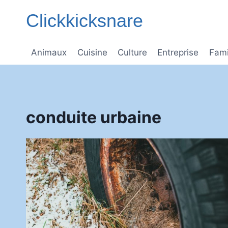
Aller
Clickkicksnare
au
contenu
Animaux
Cuisine
Culture
Entreprise
Fami
conduite urbaine