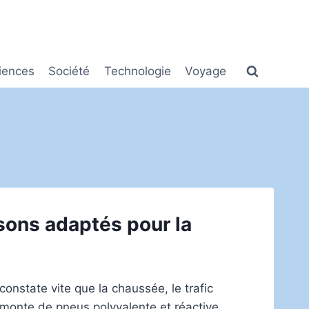
iences
Société
Technologie
Voyage
sons adaptés pour la
onstate vite que la chaussée, le trafic
monte de pneus polyvalente et réactive.