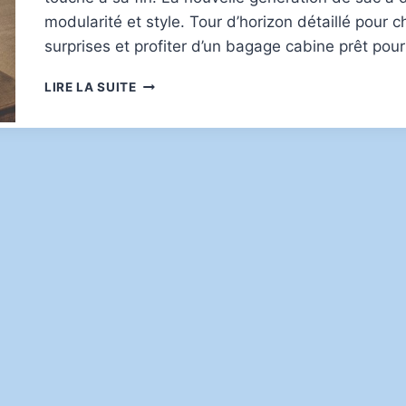
modularité et style. Tour d’horizon détaillé pour ch
surprises et profiter d’un bagage cabine prêt pou
CHOISIR
LIRE LA SUITE
UN
SAC
À
DOS
CABINE
OPTIMISÉ
POUR
VOYAGER
LÉGER
SANS
STRESS