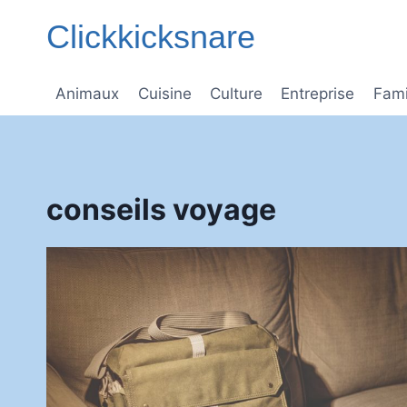
Aller
Clickkicksnare
au
contenu
Animaux
Cuisine
Culture
Entreprise
Fami
conseils voyage