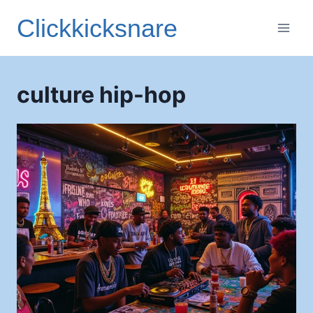
Aller
Clickkicksnare
au
contenu
culture hip-hop