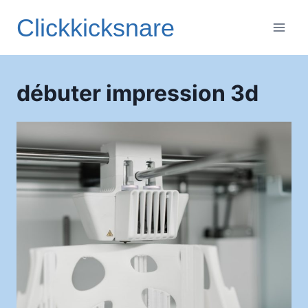
Aller
Clickkicksnare
au
contenu
débuter impression 3d