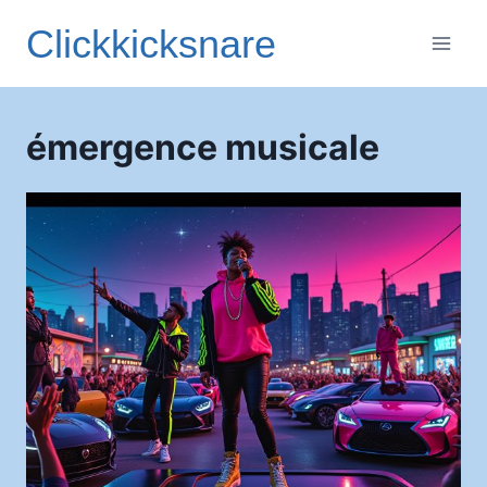
Aller
Clickkicksnare
au
contenu
émergence musicale