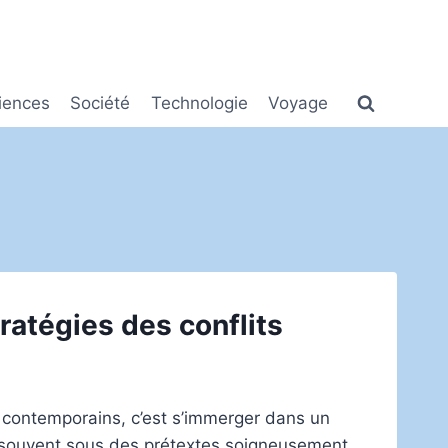
iences
Société
Technologie
Voyage
tratégies des conflits
s contemporains, c’est s’immerger dans un
t souvent sous des prétextes soigneusement