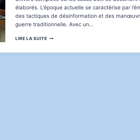
élaborés. L’époque actuelle se caractérise par l
des tactiques de désinformation et des manœuvres
guerre traditionnelle. Avec un…
CLAN
LIRE LA SUITE
CASUS
BELLI
:
ENJEUX
ET
STRATÉGIES
DES
CONFLITS
CONTEMPORAINS