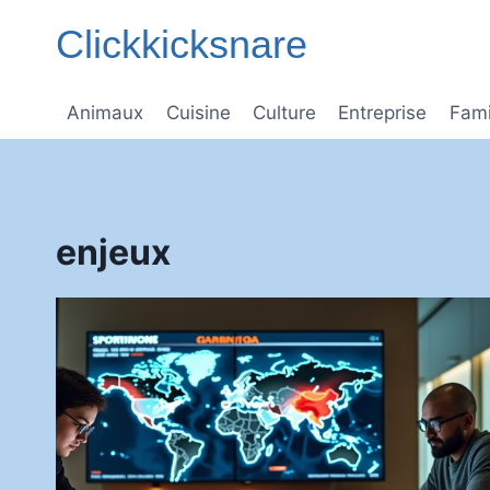
Aller
Clickkicksnare
au
contenu
Animaux
Cuisine
Culture
Entreprise
Fami
enjeux