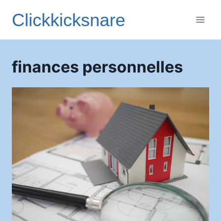
Aller
Clickkicksnare
au
contenu
finances personnelles