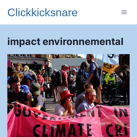
Aller
Clickkicksnare
au
contenu
impact environnemental