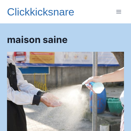
Aller
Clickkicksnare
au
contenu
maison saine