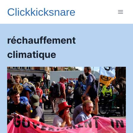
Aller
Clickkicksnare
au
contenu
réchauffement
climatique