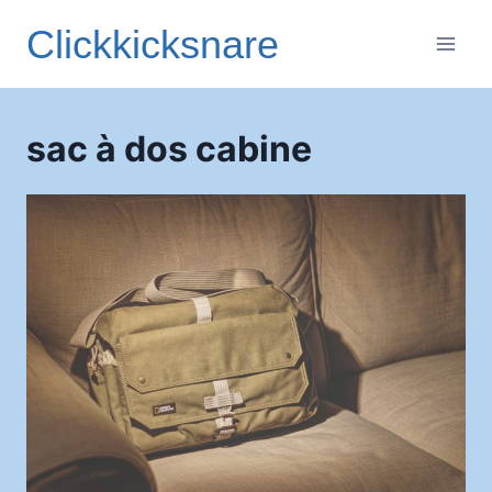
Aller
Clickkicksnare
au
contenu
sac à dos cabine