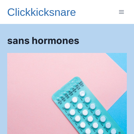
Aller
Clickkicksnare
au
contenu
sans hormones