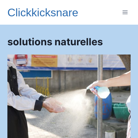
Aller
Clickkicksnare
au
contenu
solutions naturelles