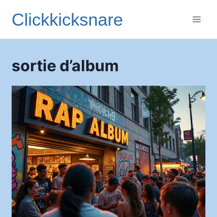
Aller
Clickkicksnare
au
contenu
sortie d’album