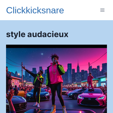
Aller
Clickkicksnare
au
contenu
style audacieux