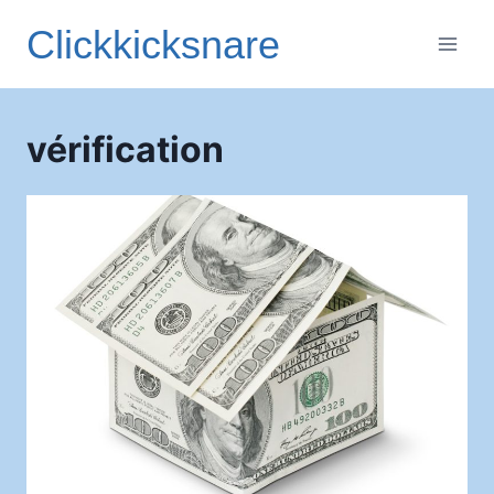
Aller
Clickkicksnare
au
contenu
vérification