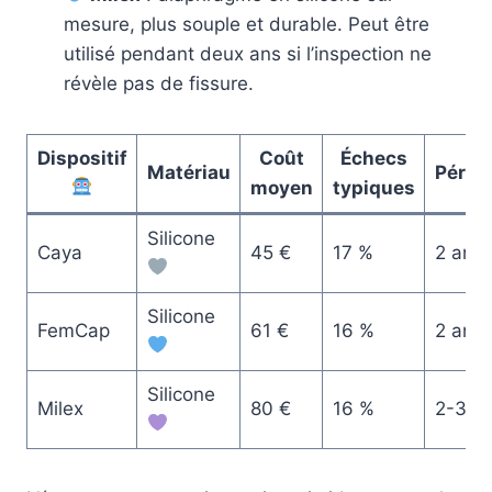
mesure, plus souple et durable. Peut être
utilisé pendant deux ans si l’inspection ne
révèle pas de fissure.
Dispositif
Coût
Échecs
Matériau
Pérem
moyen
typiques
Silicone
Caya
45 €
17 %
2 ans
Silicone
FemCap
61 €
16 %
2 ans
Silicone
Milex
80 €
16 %
2-3 a