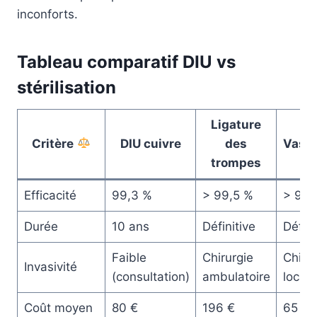
inconforts.
Tableau comparatif DIU vs
stérilisation
Ligature
Critère
DIU cuivre
des
Vase
trompes
Efficacité
99,3 %
> 99,5 %
> 99,
Durée
10 ans
Définitive
Défini
Faible
Chirurgie
Chirur
Invasivité
(consultation)
ambulatoire
locale
Coût moyen
80 €
196 €
65 €