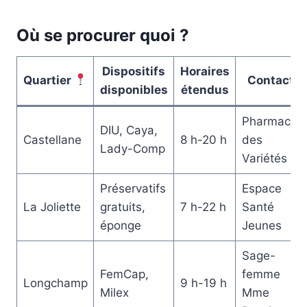
Où se procurer quoi ?
Dispositifs
Horaires
Quartier
Contact
disponibles
étendus
Pharmacie
DIU, Caya,
Castellane
8 h-20 h
des
Lady-Comp
Variétés
Préservatifs
Espace
La Joliette
gratuits,
7 h-22 h
Santé
éponge
Jeunes
Sage-
FemCap,
femme
Longchamp
9 h-19 h
Milex
Mme