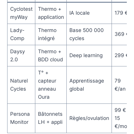
Cyclotest
Thermo +
IA locale
179 €
myWay
application
Lady-
Thermo
Base 500 000
369 €
Comp
intégré
cycles
Daysy
Thermo +
Deep learning
299 €
2.0
BDD cloud
T° +
Naturel
capteur
Apprentissage
79
Cycles
anneau
global
€/an
Oura
99 € +
Persona
Bâtonnets
Règles/ovulation
15
Monitor
LH + appli
€/mois