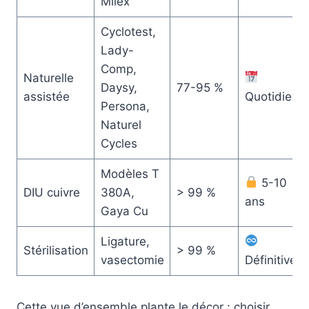
Milex
Cyclotest,
Lady-
Comp,
Naturelle
Daysy,
77-95 %
assistée
Quotidien
Persona,
Naturel
Cycles
Modèles T
5-10
DIU cuivre
380A,
> 99 %
ans
Gaya Cu
Ligature,
Stérilisation
> 99 %
vasectomie
Définitive
Cette vue d’ensemble plante le décor : choisir