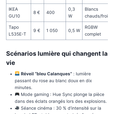
IKEA
0,3
Blancs
8 €
400
GU10
W
chauds/froids
Tapo
RGBW
9 €
1 050
0,5 W
L535E-T
complet
Scénarios lumière qui changent la
vie
Réveil “bleu Calanques”
: lumière
passant du rose au blanc doux en dix
minutes.
Mode gaming : Hue Sync plonge la pièce
dans des éclats orangés lors des explosions.
Séance cinéma : 30 % d’intensité sur la