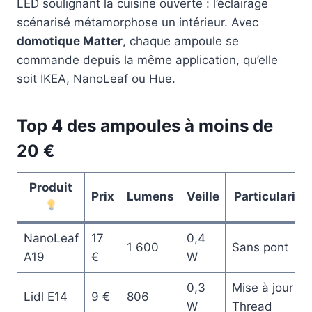
LED soulignant la cuisine ouverte : l’éclairage
scénarisé métamorphose un intérieur. Avec
domotique Matter
, chaque ampoule se
commande depuis la même application, qu’elle
soit IKEA, NanoLeaf ou Hue.
Top 4 des ampoules à moins de
20 €
Produit
Prix
Lumens
Veille
Particularité
NanoLeaf
17
0,4
1 600
Sans pont
A19
€
W
0,3
Mise à jour
Lidl E14
9 €
806
W
Thread