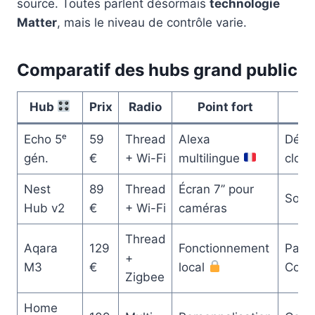
source. Toutes parlent désormais
technologie
Matter
, mais le niveau de contrôle varie.
Comparatif des hubs grand public
Hub
Prix
Radio
Point fort
Echo 5ᵉ
59
Thread
Alexa
Dépe
gén.
€
+ Wi-Fi
multilingue
clou
Nest
89
Thread
Écran 7’’ pour
Sono
Hub v2
€
+ Wi-Fi
caméras
Thread
Aqara
129
Fonctionnement
Pas d
+
M3
€
local
Conn
Zigbee
Home