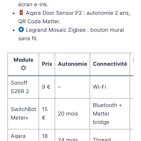
écran e-ink.
Aqara Door Sensor P2 : autonomie 2 ans,
QR Code Matter.
Legrand Mosaic Zigbee : bouton mural
sans fil.
Module
Em
Prix
Autonomie
Connectivité
Sonoff
9 €
–
Wi-Fi
S26R 2
Bluetooth +
SwitchBot
15
20 mois
Matter
Meter+
€
bridge
Aqara
18
24 mois
Thread