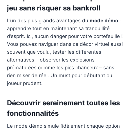
jeu sans risquer sa bankroll
L’un des plus grands avantages du
mode démo
:
apprendre tout en maintenant sa tranquillité
d’esprit. Ici, aucun danger pour votre portefeuille !
Vous pouvez naviguer dans ce décor virtuel aussi
souvent que voulu, tester les différentes
alternatives – observer les explosions
prématurées comme les pics chanceux – sans
rien miser de réel. Un must pour débutant ou
joueur prudent.
Découvrir sereinement toutes les
fonctionnalités
Le mode démo simule fidèlement chaque option