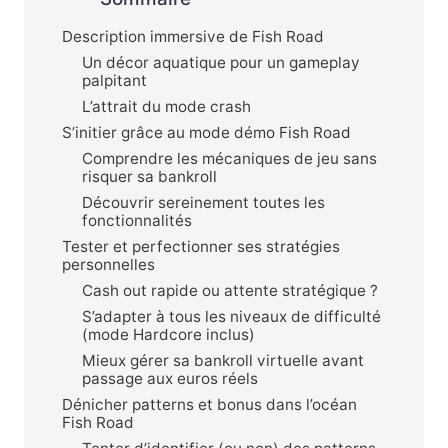
Description immersive de Fish Road
Un décor aquatique pour un gameplay
palpitant
L’attrait du mode crash
S’initier grâce au mode démo Fish Road
Comprendre les mécaniques de jeu sans
risquer sa bankroll
Découvrir sereinement toutes les
fonctionnalités
Tester et perfectionner ses stratégies
personnelles
Cash out rapide ou attente stratégique ?
S’adapter à tous les niveaux de difficulté
(mode Hardcore inclus)
Mieux gérer sa bankroll virtuelle avant
passage aux euros réels
Dénicher patterns et bonus dans l’océan
Fish Road