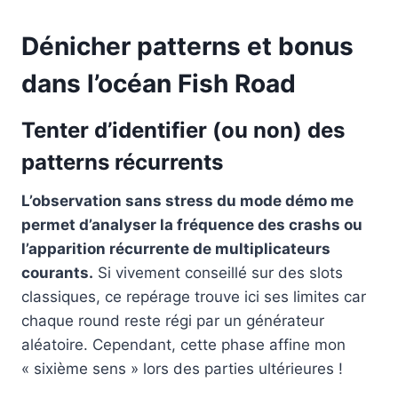
Dénicher patterns et bonus
dans l’océan Fish Road
Tenter d’identifier (ou non) des
patterns récurrents
L’observation sans stress du mode démo me
permet d’analyser la fréquence des crashs ou
l’apparition récurrente de multiplicateurs
courants.
Si vivement conseillé sur des slots
classiques, ce repérage trouve ici ses limites car
chaque round reste régi par un générateur
aléatoire. Cependant, cette phase affine mon
« sixième sens » lors des parties ultérieures !