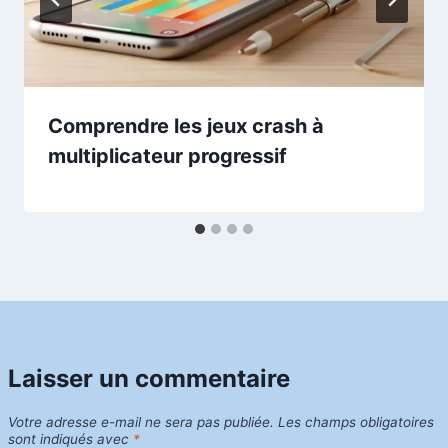
Comprendre les jeux crash à
multiplicateur progressif
Laisser un commentaire
Votre adresse e-mail ne sera pas publiée.
Les champs obligatoires
sont indiqués avec
*