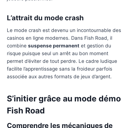
L’attrait du mode crash
Le mode crash est devenu un incontournable des
casinos en ligne modernes. Dans Fish Road, il
combine
suspense permanent
et gestion du
risque puisque seul un arrêt au bon moment
permet d’éviter de tout perdre. Le cadre ludique
facilite l’apprentissage sans la froideur parfois
associée aux autres formats de jeux d’argent.
S’initier grâce au mode démo
Fish Road
Comprendre les mécaniques de