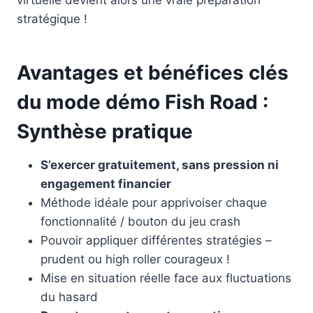
stratégique !
Avantages et bénéfices clés
du mode démo Fish Road :
Synthèse pratique
S’exercer gratuitement, sans pression ni
engagement financier
Méthode idéale pour apprivoiser chaque
fonctionnalité / bouton du jeu crash
Pouvoir appliquer différentes stratégies –
prudent ou high roller courageux !
Mise en situation réelle face aux fluctuations
du hasard