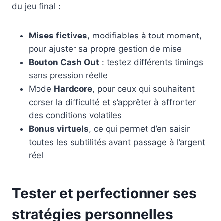
du jeu final :
Mises fictives
, modifiables à tout moment,
pour ajuster sa propre gestion de mise
Bouton Cash Out
: testez différents timings
sans pression réelle
Mode
Hardcore
, pour ceux qui souhaitent
corser la difficulté et s’apprêter à affronter
des conditions volatiles
Bonus virtuels
, ce qui permet d’en saisir
toutes les subtilités avant passage à l’argent
réel
Tester et perfectionner ses
stratégies personnelles