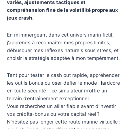
variés, ajustements tactiques et
compréhension fine de la volatilité propre aux
jeux crash.
En m’immergeant dans cet univers marin fictif,
j’apprends à reconnaître mes propres limites,
débusquer mes réflexes naturels sous stress, et
choisir la stratégie adaptée à mon tempérament.
Tant pour tester le cash out rapide, appréhender
les outils bonus ou oser défier le mode Hardcore
en toute sécurité – ce simulateur m’offre un
terrain d’entraînement exceptionnel.
Vous recherchez un allier fiable avant d’investir
vos crédits-bonus ou votre capital réel ?
N’hésitez pas longer cette route marine virtuelle :