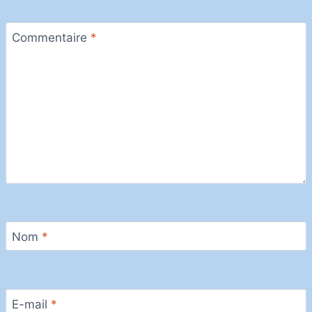
Commentaire
*
Nom
*
E-mail
*