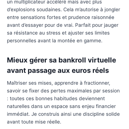
un multiplicateur accéléré mais avec plus
d’explosions soudaines. Cela m’autorise à jongler
entre sensations fortes et prudence raisonnée
avant d’essayer pour de vrai. Parfait pour jauger
sa résistance au stress et ajuster ses limites
personnelles avant la montée en gamme.
Mieux gérer sa bankroll virtuelle
avant passage aux euros réels
Maîtriser ses mises, apprendre à fractionner,
savoir se fixer des pertes maximales par session
: toutes ces bonnes habitudes deviennent
naturelles dans un espace sans enjeu financier
immédiat. Je construis ainsi une discipline solide
avant toute mise réelle.