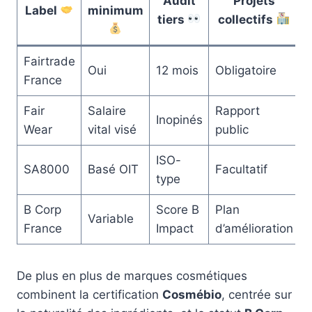
Audit
Projets
Label
minimum
tiers
collectifs
Fairtrade
Oui
12 mois
Obligatoire
France
Fair
Salaire
Rapport
Inopinés
Wear
vital visé
public
ISO-
SA8000
Basé OIT
Facultatif
type
B Corp
Score B
Plan
Variable
France
Impact
d’amélioration
De plus en plus de marques cosmétiques
combinent la certification
Cosmébio
, centrée sur