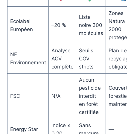
Zones
Liste
Écolabel
Natura
–20 %
noire 300
Européen
2000
molécules
protégées
Analyse
Seuils
Plan de
NF
ACV
COV
recyclage
Environnement
complète
stricts
obligatoire
Aucun
pesticide
Couvert
FSC
N/A
interdit
forestier
en forêt
maintenu
certifiée
Indice ≤
Sans
Energy Star
—
0,20
mercure