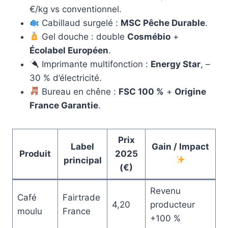
€/kg vs conventionnel.
Cabillaud surgelé :
MSC Pêche Durable
.
Gel douche : double
Cosmébio
+
Écolabel Européen
.
Imprimante multifonction :
Energy Star
, –
30 % d’électricité.
Bureau en chêne :
FSC 100 %
+
Origine
France Garantie
.
Prix
Label
Gain / Impact
Produit
2025
principal
(€)
Revenu
Café
Fairtrade
4,20
producteur
moulu
France
+100 %