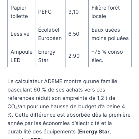
Papier
Filière forêt
PEFC
3,10
toilette
locale
Écolabel
Eaux usées
Lessive
6,50
Européen
moins polluées
Ampoule
Energy
–75 % conso
2,90
LED
Star
élec.
Le calculateur ADEME montre qu’une famille
basculant 60 % de ses achats vers ces
références réduit son empreinte de 1,2 t de
CO₂/an pour une hausse de budget d’à peine 4
%. Cette différence est absorbée dès la première
année par les économies d’électricité et la
durabilité des équipements (
Energy Star
,