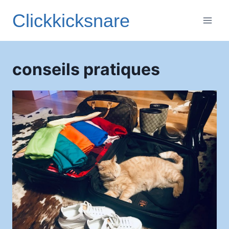
Aller
Clickkicksnare
au
contenu
conseils pratiques