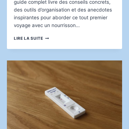
guide complet livre des conseils concrets,
des outils d’organisation et des anecdotes
inspirantes pour aborder ce tout premier
voyage avec un nourrisson…
PREMIÈRES
LIRE LA SUITE
VACANCES
AVEC
BÉBÉ
:
CONSEILS
PRATIQUES
POUR
UN
SÉJOUR
SANS
STRESS
POUR
LES
JEUNES
PARENTS