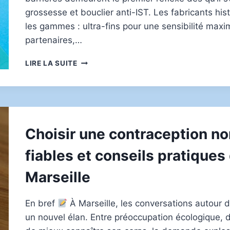
grossesse et bouclier anti-IST. Les fabricants hi
les gammes : ultra-fins pour une sensibilité maxi
partenaires,…
MÉTHODES
LIRE LA SUITE
DE
CONTRACEPTION
NON
HORMONALE
:
QUELLES
Choisir une contraception no
OPTIONS
POUR
fiables et conseils pratiques
UNE
VIE
Marseille
SANS
EFFETS
SECONDAIRES
En bref
À Marseille, les conversations autour 
?
un nouvel élan. Entre préoccupation écologique, dé