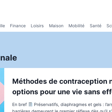
lle
Finance
Loisirs
Maison
Mobilité
Santé
Sc
nale
Méthodes de contraception n
options pour une vie sans ef
En bref
Préservatifs, diaphragmes et gels : l’
barrières demeurent le premier réflexe dès qu’il s