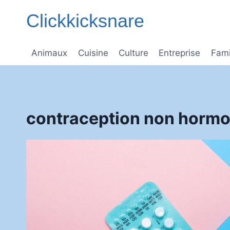
Aller
Clickkicksnare
au
contenu
Animaux
Cuisine
Culture
Entreprise
Fami
contraception non hormo