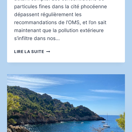
particules fines dans la cité phocéenne
dépassent régulièrement les
recommandations de l’OMS, et l’on sait
maintenant que la pollution extérieure
s’infiltre dans nos…
AMÉLIORER
LIRE LA SUITE
LA
QUALITÉ
DE
L’AIR
INTÉRIEUR
À
MARSEILLE
GRÂCE
AUX
CAPTEURS
CONNECTÉS
:
CONSEILS