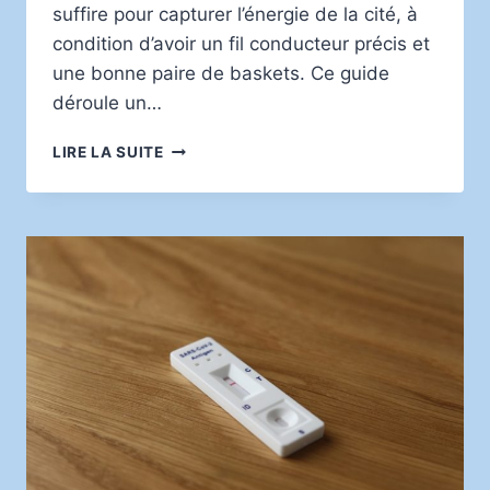
suffire pour capturer l’énergie de la cité, à
condition d’avoir un fil conducteur précis et
une bonne paire de baskets. Ce guide
déroule un…
VISITER
LIRE LA SUITE
MARSEILLE
EN
48
HEURES
:
ITINÉRAIRE
DÉTAILLÉ
POUR
PROFITER
DE
LA
VILLE
COMME
UNE