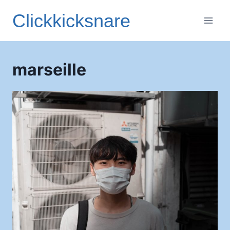
Aller
Clickkicksnare
au
contenu
marseille