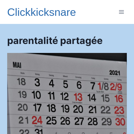
Aller
Clickkicksnare
au
contenu
parentalité partagée