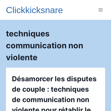
Aller
Clickkicksnare
au
contenu
techniques
communication non
violente
Désamorcer les disputes
de couple : techniques
de communication non
violente pour rétablir le