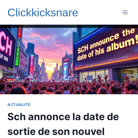
Aller
Clickkicksnare
au
contenu
ACTUALITÉ
Sch annonce la date de
sortie de son nouvel